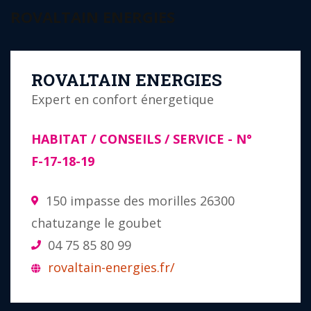
ROVALTAIN ENERGIES
ROVALTAIN ENERGIES
Expert en confort énergetique
HABITAT / CONSEILS / SERVICE
- N°
F-17-18-19
150 impasse des morilles 26300
chatuzange le goubet
04 75 85 80 99
rovaltain-energies.fr/