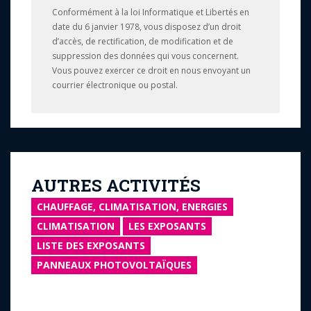
Conformément à la loi Informatique et Libertés en
date du 6 janvier 1978, vous disposez d’un droit
d’accès, de rectification, de modification et de
suppression des données qui vous concernent.
Vous pouvez exercer ce droit en nous envoyant un
courrier électronique ou postal.
AUTRES ACTIVITÉS
CHAUFFAGE, CLIMATISATION, ENERGIES
CLIMATISATION
LES EXPOSANTS
LISTE DES EXPOSANTS
PANNEAUX PHOTOVOLTAÏQUES