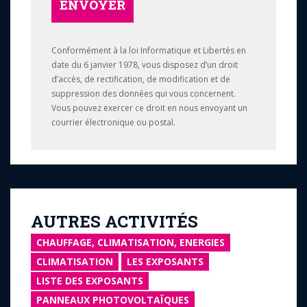
ENVOYER
Conformément à la loi Informatique et Libertés en
date du 6 janvier 1978, vous disposez d’un droit
d’accès, de rectification, de modification et de
suppression des données qui vous concernent.
Vous pouvez exercer ce droit en nous envoyant un
courrier électronique ou postal.
AUTRES ACTIVITÉS
CHAUFFAGE, CLIMATISATION, ENERGIES
CLIMATISATION
LES EXPOSANTS
LISTE DES EXPOSANTS
PANNEAUX PHOTOVOLTAÏQUES