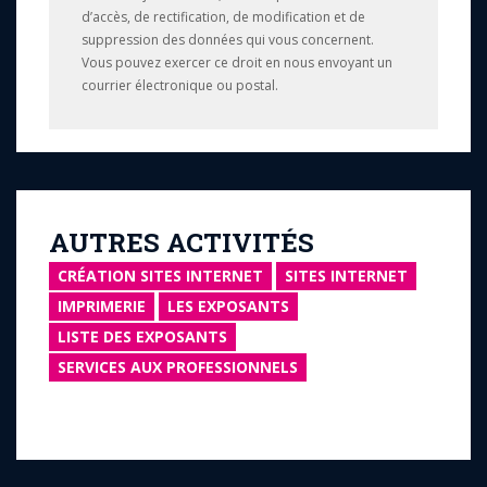
d’accès, de rectification, de modification et de
suppression des données qui vous concernent.
Vous pouvez exercer ce droit en nous envoyant un
courrier électronique ou postal.
AUTRES ACTIVITÉS
CRÉATION SITES INTERNET
SITES INTERNET
IMPRIMERIE
LES EXPOSANTS
LISTE DES EXPOSANTS
SERVICES AUX PROFESSIONNELS