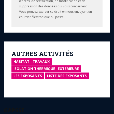
d’accès, de rectification, de modification et de
suppression des données qui vous concernent.
Vous pouvez exercer ce droit en nous envoyant un
courrier électronique ou postal.
AUTRES ACTIVITÉS
HABITAT : TRAVAUX
ISOLATION THERMIQUE -EXTÉRIEURE
LES EXPOSANTS
LISTE DES EXPOSANTS
GAPSSE