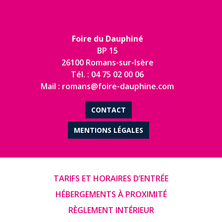
Foire du Dauphiné
BP 15
26100 Romans-sur-Isère
Tél. : 04 75 02 00 06
Mail : romans@foire-dauphine.com
CONTACT
MENTIONS LÉGALES
TARIFS ET HORAIRES D’ENTRÉE
HÉBERGEMENTS À PROXIMITÉ
RÈGLEMENT INTÉRIEUR