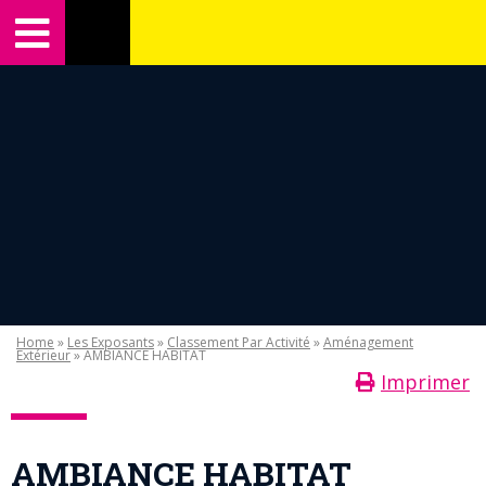
Home
»
Les Exposants
»
Classement Par Activité
»
Aménagement
Extérieur
» AMBIANCE HABITAT
Imprimer
AMBIANCE HABITAT