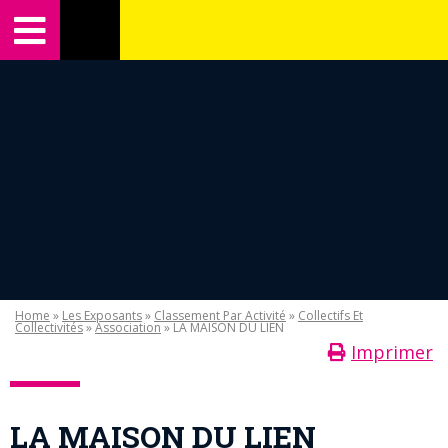
Home
»
Les Exposants
»
Classement Par Activité
»
Collectifs Et
Collectivités
»
Association
» LA MAISON DU LIEN
Imprimer
LA MAISON DU LIEN