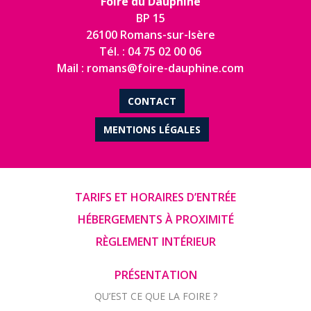
Foire du Dauphiné
BP 15
26100 Romans-sur-Isère
Tél. : 04 75 02 00 06
Mail : romans@foire-dauphine.com
CONTACT
MENTIONS LÉGALES
TARIFS ET HORAIRES D’ENTRÉE
HÉBERGEMENTS À PROXIMITÉ
RÈGLEMENT INTÉRIEUR
PRÉSENTATION
QU’EST CE QUE LA FOIRE ?