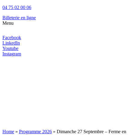
04 75 02 00 06
Billeterie en ligne
Menu
Aller
au
Facebook
contenu
LinkedIn
Youtube
Instagram
Home
»
Programme 2026
» Dimanche 27 Septembre – Ferme en