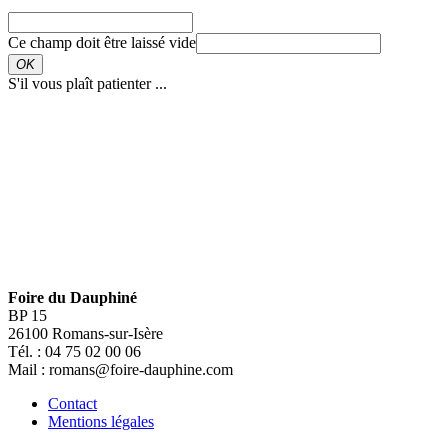
Adresse e-mail
*
Ce champ doit être laissé vide
OK
S'il vous plaît patienter ...
Foire du Dauphiné
BP 15
26100 Romans-sur-Isère
Tél. : 04 75 02 00 06
Mail : romans@foire-dauphine.com
Contact
Mentions légales