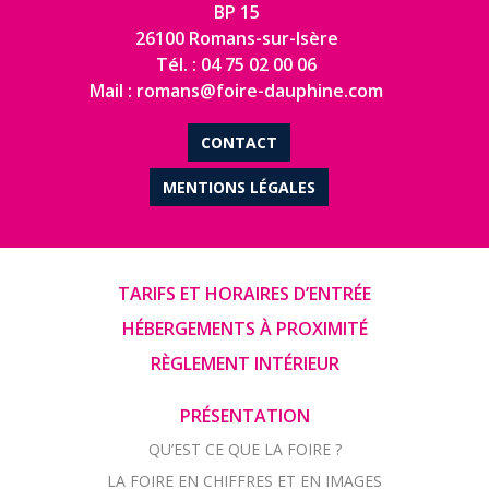
BP 15
26100 Romans-sur-Isère
Tél. : 04 75 02 00 06
Mail : romans@foire-dauphine.com
CONTACT
MENTIONS LÉGALES
TARIFS ET HORAIRES D’ENTRÉE
HÉBERGEMENTS À PROXIMITÉ
RÈGLEMENT INTÉRIEUR
PRÉSENTATION
QU’EST CE QUE LA FOIRE ?
LA FOIRE EN CHIFFRES ET EN IMAGES