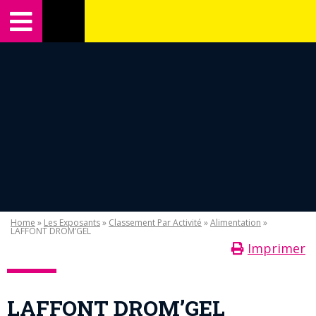
Home
»
Les Exposants
»
Classement Par Activité
»
Alimentation
»
LAFFONT DROM’GEL
Imprimer
LAFFONT DROM’GEL