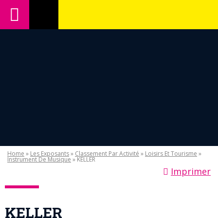
Home
»
Les Exposants
»
Classement Par Activité
»
Loisirs Et Tourisme
»
Instrument De Musique
» KELLER
Imprimer
KELLER