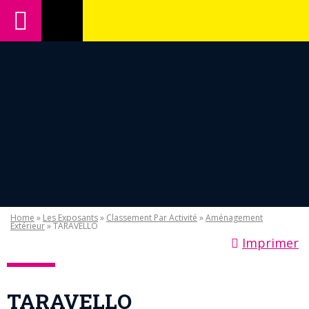
Home
»
Les Exposants
»
Classement Par Activité
»
Aménagement
Extérieur
» TARAVELLO
Imprimer
TARAVELLO