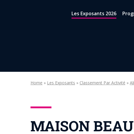
Aller au contenu
Les Exposants 2026
Prog
Home
»
Les Exposants
»
Classement Par Activité
»
Al
MAISON BEAU