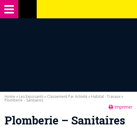
Home
»
Les Exposants
»
Classement Par Activité
»
Habitat : Travaux
»
Plomberie – Sanitaires
Imprimer
Plomberie – Sanitaires