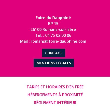
Foire du Dauphiné
BP 15
26100 Romans-sur-Isère
Tél. : 04 75 02 00 06
Mail : romans@foire-dauphine.com
CONTACT
MENTIONS LÉGALES
TARIFS ET HORAIRES D’ENTRÉE
HÉBERGEMENTS À PROXIMITÉ
RÈGLEMENT INTÉRIEUR