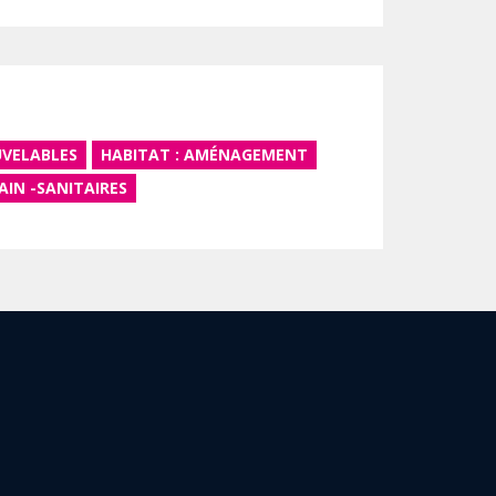
UVELABLES
HABITAT : AMÉNAGEMENT
AIN -SANITAIRES