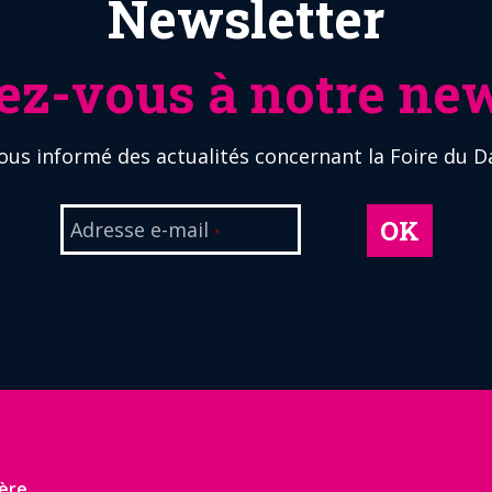
Newsletter
z-vous à notre new
ous informé des actualités concernant la Foire du D
OK
Adresse e-mail
*
ère