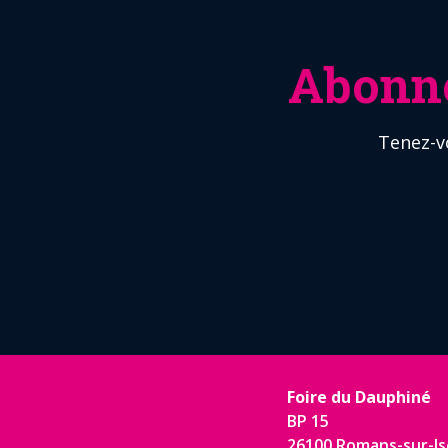
Abonne
Tenez-v
Foire du Dauphiné
BP 15
26100 Romans-sur-Is