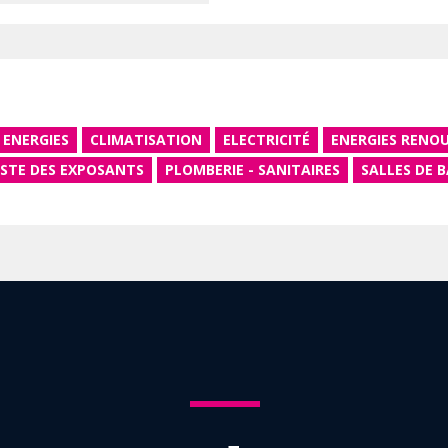
 ENERGIES
CLIMATISATION
ELECTRICITÉ
ENERGIES RENO
ISTE DES EXPOSANTS
PLOMBERIE - SANITAIRES
SALLES DE B