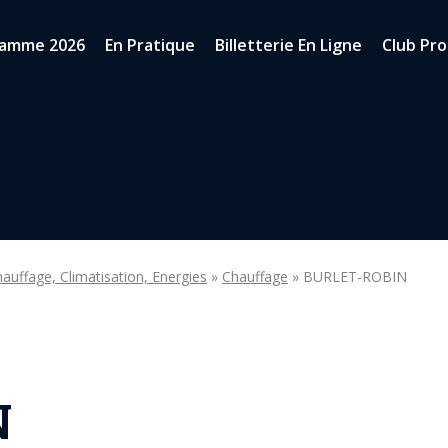
ramme 2026
En Pratique
Billetterie En Ligne
Club Pro
auffage, Climatisation, Energies
»
Chauffage
» BURLET-ROBIN
N