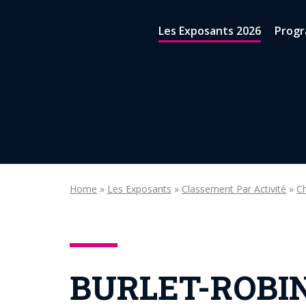
Aller au contenu
Les Exposants 2026
Prog
Home
»
Les Exposants
»
Classement Par Activité
»
Ch
BURLET-ROBI