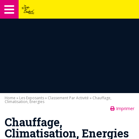
Home
»
Les Exposants
»
Classement Par Activité
» Chauffage,
Climatisation, Energies
Imprimer
Chauffage,
Climatisation, Energies