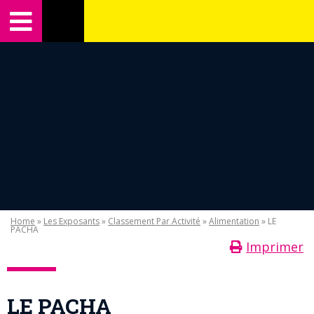
Home
»
Les Exposants
»
Classement Par Activité
»
Alimentation
» LE
PACHA
Imprimer
LE PACHA