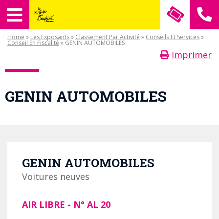
Home
»
Les Exposants
»
Classement Par Activité
»
Conseils Et Services
»
Conseil En Fiscalité
» GENIN AUTOMOBILES
Imprimer
GENIN AUTOMOBILES
GENIN AUTOMOBILES
Voitures neuves
AIR LIBRE
- N°
AL 20