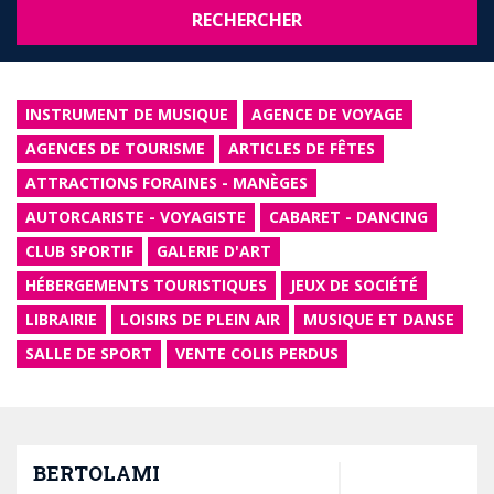
RECHERCHER
INSTRUMENT DE MUSIQUE
AGENCE DE VOYAGE
AGENCES DE TOURISME
ARTICLES DE FÊTES
ATTRACTIONS FORAINES - MANÈGES
AUTORCARISTE - VOYAGISTE
CABARET - DANCING
CLUB SPORTIF
GALERIE D'ART
HÉBERGEMENTS TOURISTIQUES
JEUX DE SOCIÉTÉ
LIBRAIRIE
LOISIRS DE PLEIN AIR
MUSIQUE ET DANSE
SALLE DE SPORT
VENTE COLIS PERDUS
BERTOLAMI