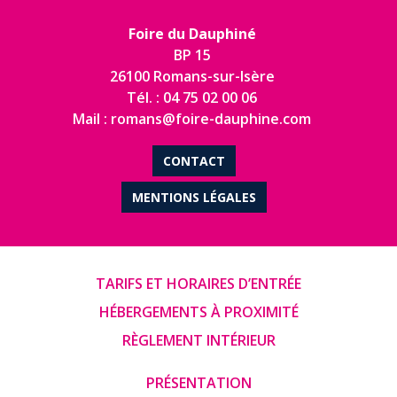
Foire du Dauphiné
BP 15
26100 Romans-sur-Isère
Tél. : 04 75 02 00 06
Mail : romans@foire-dauphine.com
CONTACT
MENTIONS LÉGALES
TARIFS ET HORAIRES D’ENTRÉE
HÉBERGEMENTS À PROXIMITÉ
RÈGLEMENT INTÉRIEUR
PRÉSENTATION