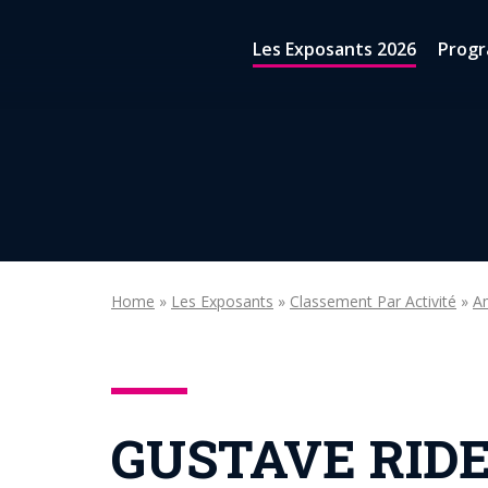
Aller au contenu
Les Exposants 2026
Prog
Home
»
Les Exposants
»
Classement Par Activité
»
A
GUSTAVE RID