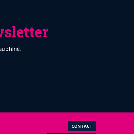
sletter
auphiné.
CONTACT