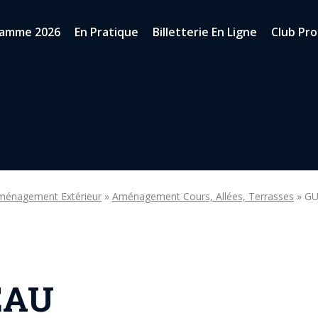
ramme 2026
En Pratique
Billetterie En Ligne
Club Pro
ménagement Extérieur
»
Aménagement Cours, Allées, Terrasses
» GU
EAU