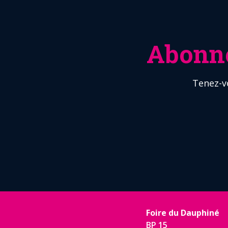
Abonne
Tenez-v
Foire du Dauphiné
BP 15