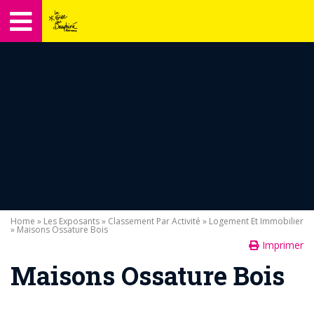
Home
»
Les Exposants
»
Classement Par Activité
»
Logement Et Immobilier
» Maisons Ossature Bois
Imprimer
Maisons Ossature Bois