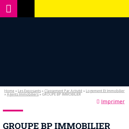
Home
»
Les Exposants
»
Classement Par Activité
»
Logement Et Immobilier
»
Agents Immobiliers
» GROUPE BP IMMOBILIER
Imprimer
GROUPE BP IMMOBILIER